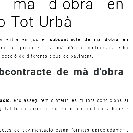
e mà d´obra en
b Tot Urbà
ea entra en joc el
subcontracte de mà d'obra en
mb el projecte i la mà d'obra contractada s'ha
·locació de diferents tipus de paviment.
bcontracte de mà d'obra
ació
, ens assegurem d´oferir les millors condicions al
gritat física, així que ens enfoquem molt en la higiene
ojectes de pavimentació estan formats apropiadament.